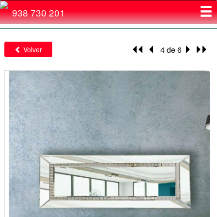
Toggl
938 730 201
navig
4 de 6
Volver