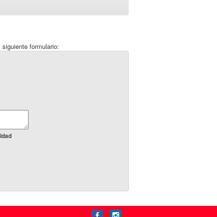
 siguiente formulario:
idad
b
x