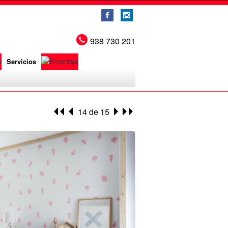
b
x
938 730 201
Servicios
14 de 15