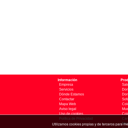
Información
Pro
Empresa
Sal
Servicios
Dor
Dónde Estamos
Dor
Contactar
Sof
Mapa Web
Col
Aviso legal
Mue
Uso de cookies
Col
Política de Privacidad
Ca
Mes
Utilizamos cookies propias y de terceros para me