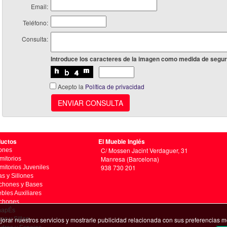
Email:
Teléfono:
Consulta:
Introduce los caracteres de la imagen como medida de segur
Acepto la
Política de privacidad
ENVIAR CONSULTA
ductos
El Mueble Inglés
C/ Mossen Jacint Verdaguer, 31
ones
Manresa (Barcelona)
mitorios
938 730 201
mitorios Juveniles
as y Sillones
chones y Bases
bles Auxiliares
chones
napÉs
as y Sillas
jorar nuestros servicios y mostrarle publicidad relacionada con sus preferencias m