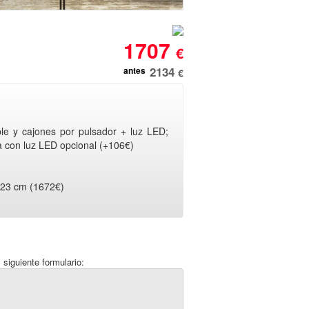
1707
€
2134
antes
€
e y cajones por pulsador + luz LED;
a con luz LED opcional (+106€)
323 cm (1672€)
 siguiente formulario: