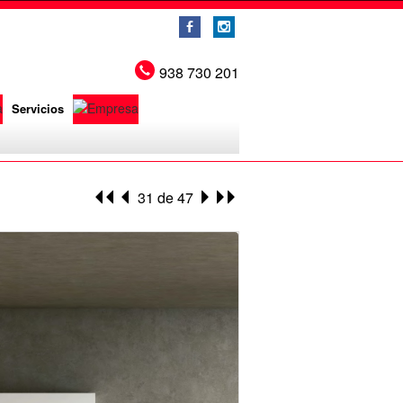
b
x
938 730 201
Servicios
31 de 47