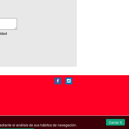
idad
b
x
Cerrar X
ediante el análisis de sus hábitos de navegación.