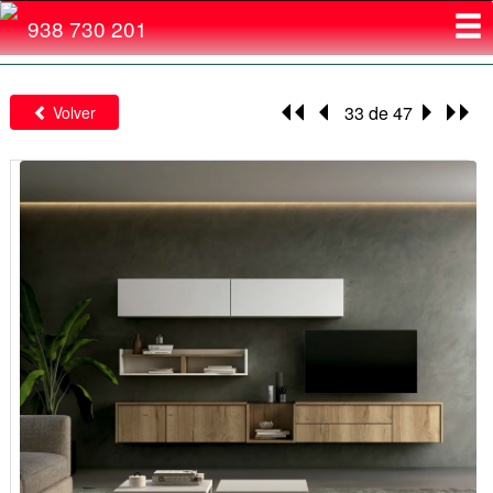
Toggl
938 730 201
navig
33 de 47
Volver