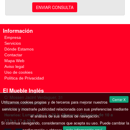
ENVIAR CONSULTA
Información
Empresa
Servicios
Dónde Estamos
Contactar
Mapa Web
Aviso legal
Uso de cookies
Política de Privacidad
El Mueble Inglés
C/ Mossen Jacint Verdaguer, 31
Cerrar X
Utilizamos cookies propias y de terceros para mejorar nuestros
Manresa (Barcelona)
938 730 201
servicios y mostrarle publicidad relacionada con sus preferencias mediante
: Lunes de 17 a 20 h. Martes a Sábados de 10 a
Horarios
el análisis de sus hábitos de navegación.
13 h y 17 a 20 h.
Si continua navegando, consideramos que acepta su uso. Puede cambiar la
configuración u obtener
más información aquí
.