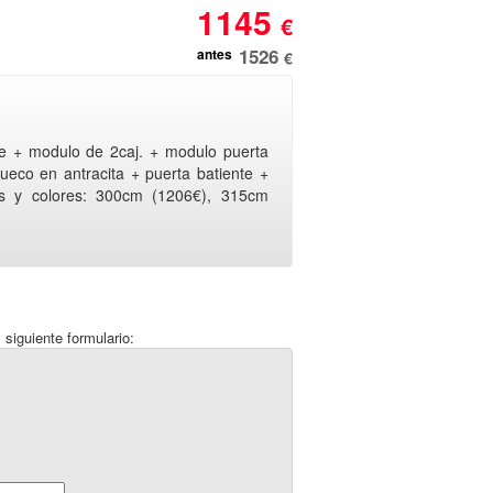
1145
€
1526
antes
€
e + modulo de 2caj. + modulo puerta
ueco en antracita + puerta batiente +
das y colores: 300cm (1206€), 315cm
 siguiente formulario: