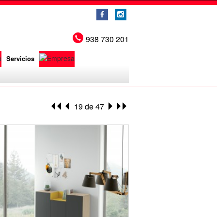
b
x
938 730 201
Servicios
19 de 47