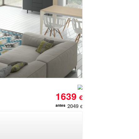
1639
€
2049
antes
€